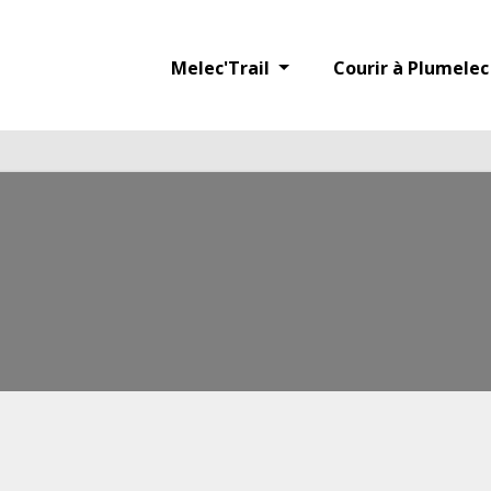
in
/home/courirappz/www/lib/phpmailer/PHPMailerAutoload.php
on line
4
Melec'Trail
Courir à Plumele