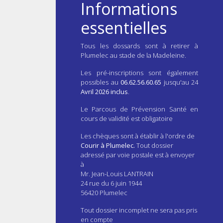
Informations
essentielles
Tous les dossards sont à retirer à
Plumelec au stade de la Madeleine.
Les pré-inscriptions sont également
possibles au
06.62.56.60.65
jusqu'au 24
Avril 2026 inclus
.
Le Parcous de Prévension Santé en
cours de validité est obligatoire
Les chèques sont à établir à l'ordre de
Courir à Plumelec.
Tout dossier
adressé par voie postale est à envoyer
à
Mr. Jean-Louis LANTRAIN
24 rue du 6 juin 1944
56420 Plumelec
Tout dossier incomplet ne sera pas pris
en compte