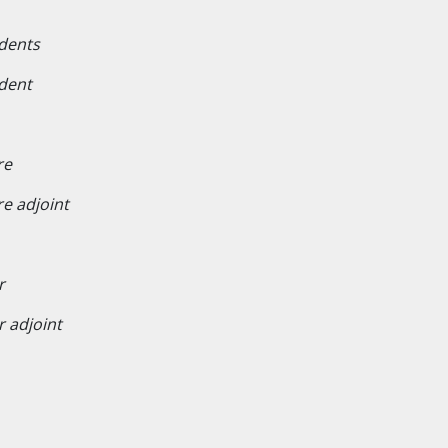
dents
dent
re
re adjoint
r
r adjoint