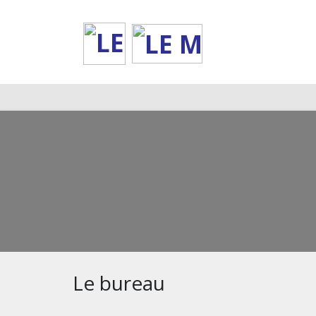
Deprecated
: __autoload() is deprecated, use spl_autoload_register() instead 
Le bureau