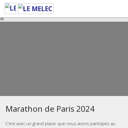
Deprecated
: __autoload() is deprecated, use spl_autoload_register() instead
in
/home/courirappz/www/lib/phpmailer/PHPMailerAutoload.php
on line
45
Marathon de Paris 2024
C'est avec un grand plaisir que nous avons participés au